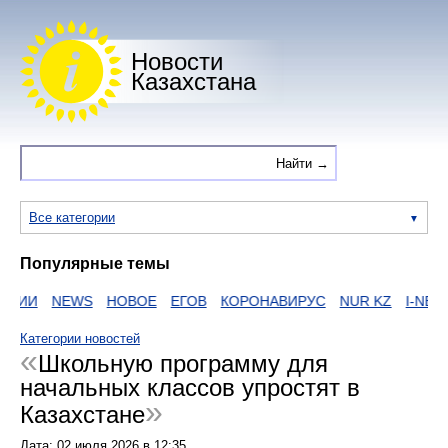
Новости
Казахстана
Все категории
Популярные темы
АИИ
NEWS
НОВОЕ
ЕГОВ
КОРОНАВИРУС
NUR KZ
I-NEWS 
Категории новостей
Школьную программу для
начальных классов упростят в
Казахстане
Дата:
02 июля 2026
в
12:35