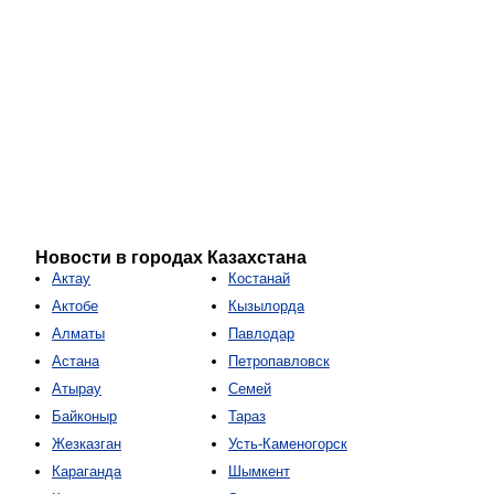
Новости в городах Казахстана
Актау
Костанай
Актобе
Кызылорда
Алматы
Павлодар
Астана
Петропавловск
Атырау
Семей
Байконыр
Тараз
Жезказган
Усть-Каменогорск
Караганда
Шымкент