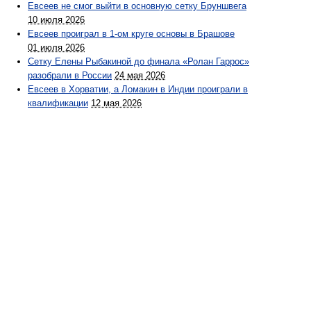
Евсеев не смог выйти в основную сетку Бруншвега
10 июля 2026
Евсеев проиграл в 1-ом круге основы в Брашове
01 июля 2026
Сетку Елены Рыбакиной до финала «Ролан Гаррос»
разобрали в России
24 мая 2026
Евсеев в Хорватии, а Ломакин в Индии проиграли в
квалификации
12 мая 2026