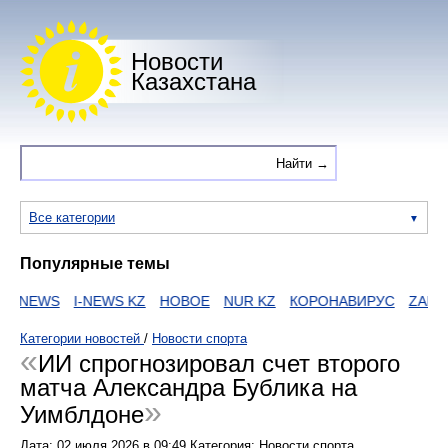
Новости
Казахстана
Все категории
Популярные темы
NEWS
I-NEWS KZ
НОВОЕ
NUR KZ
КОРОНАВИРУС
ZAKON
Категории новостей
/
Новости спорта
ИИ спрогнозировал счет второго
матча Александра Бублика на
Уимблдоне
Дата:
02 июля 2026
в
09:49
Категория: Новости спорта