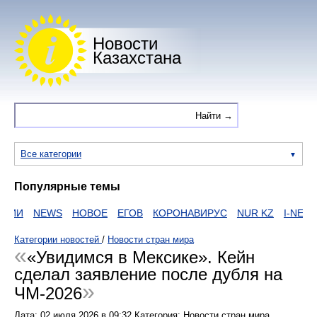
Новости
Казахстана
Все категории
Популярные темы
АИИ
NEWS
НОВОЕ
ЕГОВ
КОРОНАВИРУС
NUR KZ
I-NEWS 
Категории новостей
/
Новости стран мира
«Увидимся в Мексике». Кейн
сделал заявление после дубля на
ЧМ-2026
Дата:
02 июля 2026
в
09:32
Категория: Новости стран мира