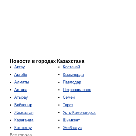
Новости в городах Казахстана
Актау
Костанай
Актобе
Кызылорда
Алматы
Павлодар
Астана
Петропавловск
Атырау
Семей
Байконыр
Тараз
Жезказган
Усть-Каменогорск
Караганда
Шымкент
Кокшетау
Экибастуз
Все города