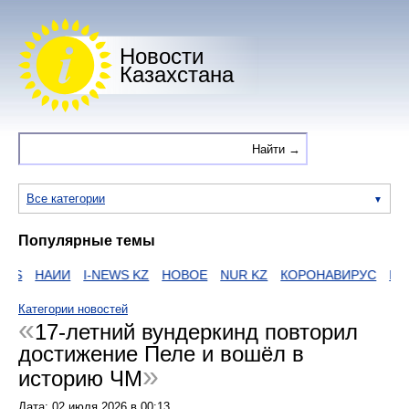
Новости
Казахстана
Все категории
Популярные темы
S
НАИИ
I-NEWS KZ
НОВОЕ
NUR KZ
КОРОНАВИРУС
ЕГОВ
Категории новостей
17-летний вундеркинд повторил
достижение Пеле и вошёл в
историю ЧМ
Дата:
02 июля 2026
в
00:13