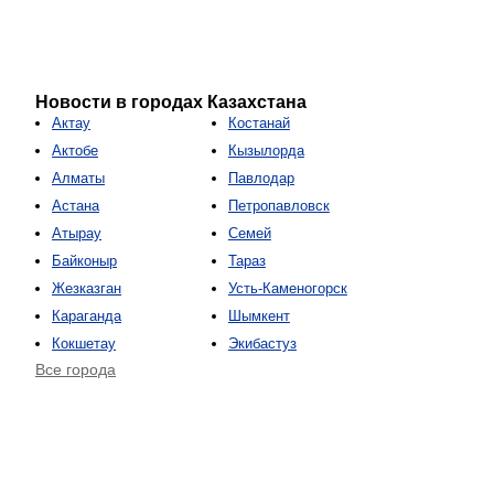
Новости в городах Казахстана
Актау
Костанай
Актобе
Кызылорда
Алматы
Павлодар
Астана
Петропавловск
Атырау
Семей
Байконыр
Тараз
Жезказган
Усть-Каменогорск
Караганда
Шымкент
Кокшетау
Экибастуз
Все города