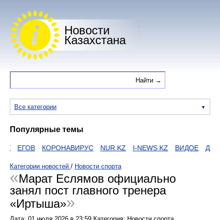
Новости
Казахстана
Все категории
Популярные темы
ОЕ
ЕГОВ
КОРОНАВИРУС
NUR KZ
I-NEWS KZ
ВИДОЕ
ДУМА
Категории новостей
/
Новости спорта
Марат Еслямов официально
занял пост главного тренера
«Иртыша»
Дата:
01 июля 2026
в
23:59
Категория: Новости спорта