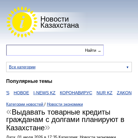
Новости
Казахстана
Все категории
Популярные темы
EWS
НОВОЕ
I-NEWS KZ
КОРОНАВИРУС
NUR KZ
ZAKON
Е
Категории новостей
/
Новости экономики
Выдавать товарные кредиты
гражданам с долгами планируют в
Казахстане
Дата:
01 июля 2026
в
17:35
Категория: Новости экономики