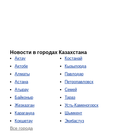
Новости в городах Казахстана
Актау
Костанай
Актобе
Кызылорда
Алматы
Павлодар
Астана
Петропавловск
Атырау
Семей
Байконыр
Тараз
Жезказган
Усть-Каменогорск
Караганда
Шымкент
Кокшетау
Экибастуз
Все города