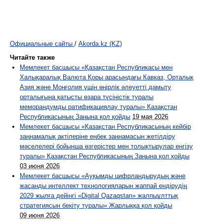
Официальные сайты
/
Akorda.kz (KZ)
Читайте также
Мемлекет басшысы «Қазақстан Республикасы мен
Халықаралық Валюта Қоры арасындағы Кавказ, Орталық
Азия және Моңғолия үшін өңірлік әлеуетті дамыту
орталығына қатысты өзара түсіністік туралы
меморандумды ратификациялау туралы» Қазақстан
Республикасының Заңына қол қойды
19 мая 2026
Мемлекет басшысы «Қазақстан Республикасының кейбір
заңнамалық актілеріне еңбек заңнамасын жетілдіру
мәселелері бойынша өзгерістер мен толықтырулар енгізу
туралы» Қазақстан Республикасының Заңына қол қойды
03 июня 2026
Мемлекет басшысы «Ауқымды цифрландырудың және
жасанды интеллект технологияларын жаппай ендірудің
2029 жылға дейінгі «Digital Qazaqstan» жалпыұлттық
стратегиясын бекіту туралы» Жарлыққа қол қойды
09 июня 2026