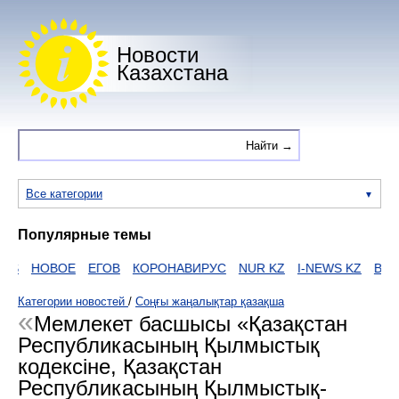
Новости
Казахстана
Все категории
Популярные темы
S
НОВОЕ
ЕГОВ
КОРОНАВИРУС
NUR KZ
I-NEWS KZ
ВИДО
Категории новостей
/
Соңғы жаңалықтар қазақша
Мемлекет басшысы «Қазақстан
Республикасының Қылмыстық
кодексіне, Қазақстан
Республикасының Қылмыстық-