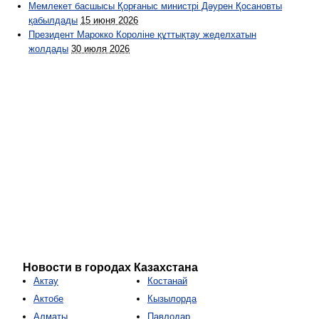
Мемлекет басшысы Қорғаныс министрі Дәурен Қосановты
қабылдады
15 июня 2026
Президент Марокко Короліне құттықтау жеделхатын
жолдады
30 июля 2026
Новости в городах Казахстана
Актау
Костанай
Актобе
Кызылорда
Алматы
Павлодар