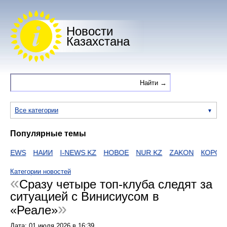
Новости
Казахстана
Все категории
Популярные темы
NEWS
НАИИ
I-NEWS KZ
НОВОЕ
NUR KZ
ZAKON
КОРОНА
Категории новостей
Сразу четыре топ-клуба следят за
ситуацией с Винисиусом в
«Реале»
Дата:
01 июля 2026
в
16:39