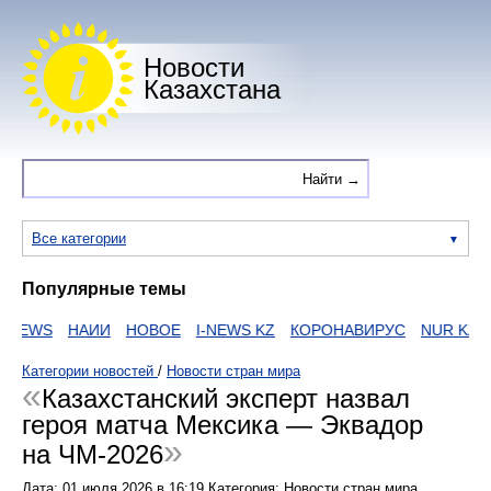
Новости
Казахстана
Все категории
Популярные темы
EWS
НАИИ
НОВОЕ
I-NEWS KZ
КОРОНАВИРУС
NUR KZ
ЕГ
Категории новостей
/
Новости стран мира
Казахстанский эксперт назвал
героя матча Мексика — Эквадор
на ЧМ-2026
Дата:
01 июля 2026
в
16:19
Категория: Новости стран мира