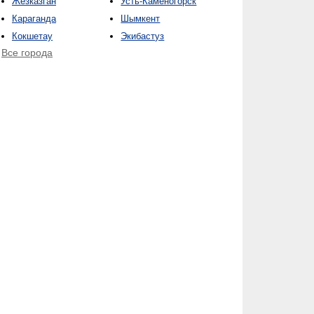
Жезказган
Усть-Каменогорск
Караганда
Шымкент
Кокшетау
Экибастуз
Все города