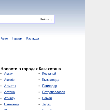
Авто
Туризм
Қазақша
Новости в городах Казахстана
Актау
Костанай
Актобе
Кызылорда
Алматы
Павлодар
Астана
Петропавловск
Атырау
Семей
Байконыр
Тараз