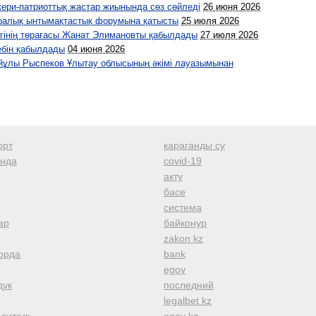
ери-патриоттық жастар жиынында сөз сөйледі
26 июня 2026
аралық ынтымақтастық форумына қатысты
25 июля 2026
гінің төрағасы Жанат Элимановты қабылдады
27 июля 2026
ебін қабылдады
04 июня 2026
ұлы Рыспеков Ұлытау облысының әкімі лауазымынан
орт
караганды су
анда
covid-19
акту
басе
система
ар
байконур
zakon kz
орда
bank
egov
дук
последний
legalbet kz