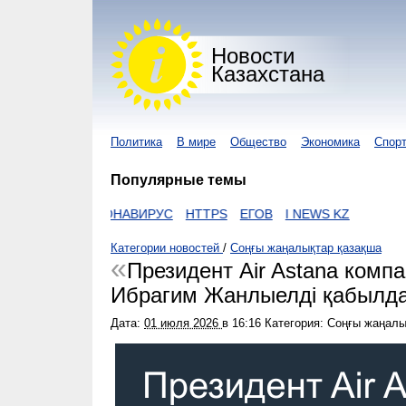
Новости
Казахстана
Политика
В мире
Общество
Экономика
Спор
Популярные темы
ZAKON
КОРОНАВИРУС
HTTPS
ЕГОВ
I NEWS KZ
Категории новостей
/
Соңғы жаңалықтар қазақша
Президент Air Astana ком
Ибрагим Жанлыелді қабылд
Дата:
01 июля 2026
в
16:16
Категория: Соңғы жаңалы