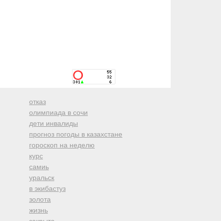
отказ
олимпиада в сочи
дети инвалиды
прогноз погоды в казахстане
гороскоп на неделю
курс
самиь
уральск
в экибастуз
золота
жизнь