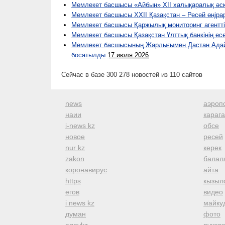
Мемлекет басшысы «Айбын» ХІI халықаралық әск
Мемлекет басшысы XXII Қазақстан – Ресей өңір
Мемлекет басшысы Қаржылық мониторинг агентті
Мемлекет басшысы Қазақстан Ұлттық банкінің ес
Мемлекет басшысының Жарлығымен Дастан Адай
босатылды
17 июля 2026
Сейчас в базе 300 278 новостей из 110 сайтов
news
аэроп
наии
караг
i-news kz
обсе
новое
ресей
nur kz
керек
zakon
балал
коронавирус
айта
https
кызыл
егов
видео
i news kz
майку
думан
фото