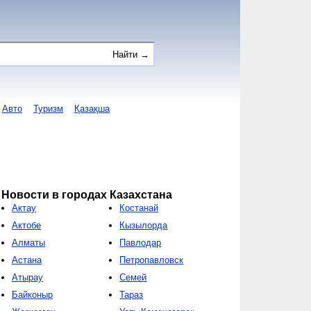
Авто
Туризм
Қазақша
Новости в городах Казахстана
Актау
Костанай
Актобе
Кызылорда
Алматы
Павлодар
Астана
Петропавловск
Атырау
Семей
Байконыр
Тараз