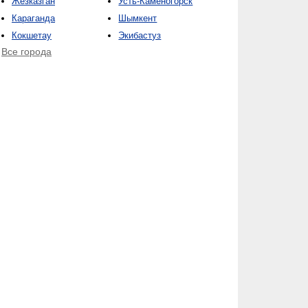
Жезказган
Усть-Каменогорск
Караганда
Шымкент
Кокшетау
Экибастуз
Все города