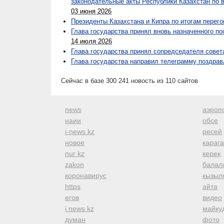
законодательные акты Республики Казахстан по 
03 июня 2026
Президенты Казахстана и Кипра по итогам перег
Глава государства принял вновь назначенного п
14 июля 2026
Глава государства принял сопредседателя cовет
Глава государства направил телеграмму поздра
Сейчас в базе 300 241 новость из 110 сайтов
news
аэроп
наии
обсе
i-news kz
ресей
новое
караг
nur kz
керек
zakon
балал
коронавирус
кызыл
https
айта
егов
видео
i news kz
майку
думан
фото