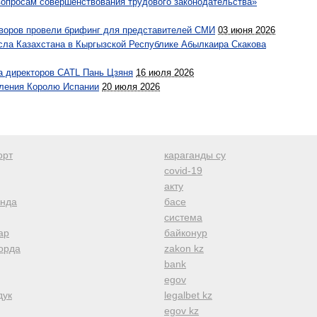
вопросам совершенствования трудового законодательства»
оворов провели брифинг для представителей СМИ
03 июня 2026
осла Казахстана в Кыргызской Республике Абылкаира Скакова
а директоров CATL Пань Цзяня
16 июля 2026
вления Королю Испании
20 июля 2026
орт
караганды су
covid-19
акту
анда
басе
система
ар
байконур
орда
zakon kz
bank
egov
дук
legalbet kz
egov kz