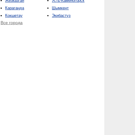
Жезказган
Усть-Каменогорск
Караганда
Шымкент
Кокшетау
Экибастуз
Все города