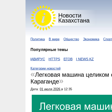
Новости
Казахстана
Политика
В мире
Общество
Экономика
Спор
Популярные темы
KON
КОРОНАВИРУС
HTTPS
ЕГОВ
I NEWS KZ
Категории новостей
Легковая машина целиком с
Караганде
Дата:
01 июля 2026
в
12:35