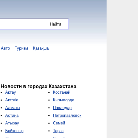
Авто
Туризм
Қазақша
Новости в городах Казахстана
Актау
Костанай
Актобе
Кызылорда
Алматы
Павлодар
Астана
Петропавловск
Атырау
Семей
Байконыр
Тараз