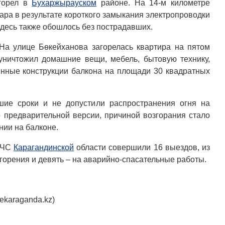
горел в
Бухаржырауском
районе. На 14-м километре
кара в результате короткого замыкания электропроводки
 Здесь также обошлось без пострадавших.
а улице Бөкейханова загорелась квартира на пятом
уничтожил домашние вещи, мебель, бытовую технику,
янные конструкции балкона на площади 30 квадратных
ие сроки и не допустили распространения огня на
о предварительной версии, причиной возгорания стало
нии на балконе.
 ДЧС
Карагандинской
области совершили 16 выездов, из
 горения и девять – на аварийно-спасательные работы.
karaganda.kz)