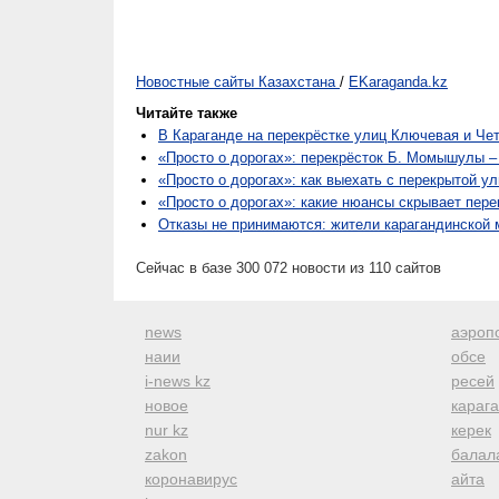
Новостные сайты Казахстана
/
EKaraganda.kz
Читайте также
В Караганде на перекрёстке улиц Ключевая и Че
«Просто о дорогах»: перекрёсток Б. Момышулы –
«Просто о дорогах»: как выехать с перекрытой у
«Просто о дорогах»: какие нюансы скрывает пере
Отказы не принимаются: жители карагандинской 
Сейчас в базе 300 072 новости из 110 сайтов
news
аэроп
наии
обсе
i-news kz
ресей
новое
караг
nur kz
керек
zakon
балал
коронавирус
айта