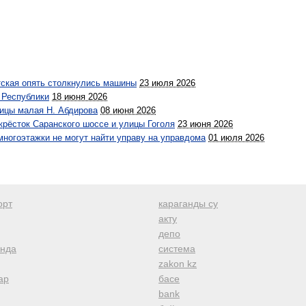
тская опять столкнулись машины
23 июля 2026
 Республики
18 июня 2026
лицы малая Н. Абдирова
08 июня 2026
крёсток Саранского шоссе и улицы Гоголя
23 июня 2026
многоэтажки не могут найти управу на управдома
01 июля 2026
орт
караганды су
акту
депо
анда
система
zakon kz
ар
басе
bank