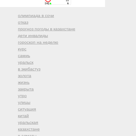
олимпиада в сочи
отказ
прогноз погоды в казахстане
дети инвалиды
гороскоп на неделю
курс
самиь
уральск
в экибастуз
золота
жизнь
закрыта
утро
улицы
ситуация
китай
уральская
казахстане
в алматы