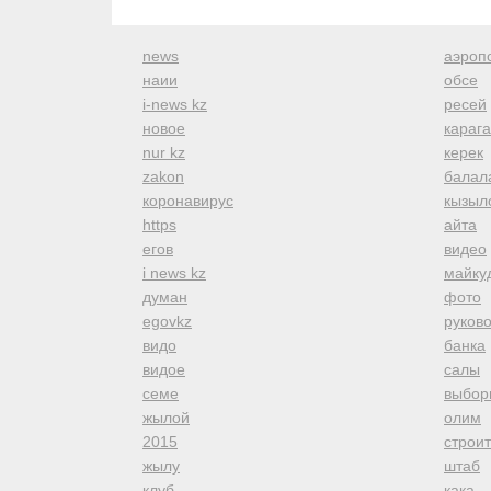
news
аэроп
наии
обсе
i-news kz
ресей
новое
караг
nur kz
керек
zakon
балал
коронавирус
кызыл
https
айта
егов
видео
i news kz
майку
думан
фото
egovkz
руков
видо
банка
видое
салы
семе
выбор
жылой
олим
2015
строи
жылу
штаб
клуб
кака