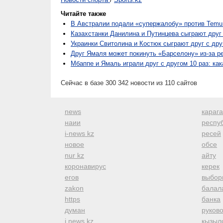
Читайте также
В Австралии подали «супержалобу» против Temu
Казахстанки Данилина и Путинцева сыграют друг
Украинки Свитолина и Костюк сыграют друг с др
Друг Ямаля может покинуть «Барселону» из-за 
Мбаппе и Ямаль играли друг с другом 10 раз: как
Сейчас в базе 300 342 новости из 110 сайтов
news
караг
наии
респуб
i-news kz
ресей
новое
обсе
nur kz
айту
коронавирус
керек
егов
выбор
zakon
балал
https
банка
думан
руков
i news kz
кызыл