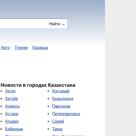
Авто
Туризм
Қазақша
Новости в городах Казахстана
Актау
Костанай
Актобе
Кызылорда
Алматы
Павлодар
Астана
Петропавловск
Атырау
Семей
Байконыр
Тараз