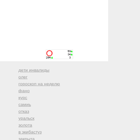
дети инвалиды
олег
гороскоп на неделю
фано
курс
самиь
отказ
уральск
золота
в экибастуз
закрыта