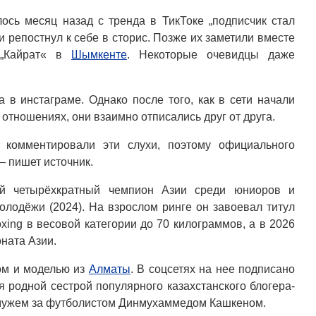
ось месяц назад с тренда в ТикТоке „подписчик стал
 репостнул к себе в сторис. Позже их заметили вместе
 „Кайрат« в
Шымкенте
. Некоторые очевидцы даже
а в инстаграме. Однако после того, как в сети начали
отношениях, они взаимно отписались друг от друга.
 комментировали эти слухи, поэтому официального
 пишет источник.
й четырёхкратный чемпион Азии среди юниоров и
олодёжи (2024). На взрослом ринге он завоевал титул
xing в весовой категории до 70 килограммов, а в 2026
ната Азии.
ом и моделью из
Алматы
. В соцсетях на нее подписано
я родной сестрой популярного казахстанского блогера-
мужем за футболистом Динмухаммедом Кашкеном.