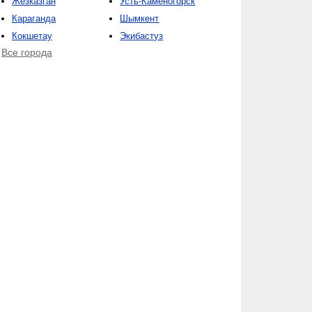
Жезказган
Усть-Каменогорск
Караганда
Шымкент
Кокшетау
Экибастуз
Все города