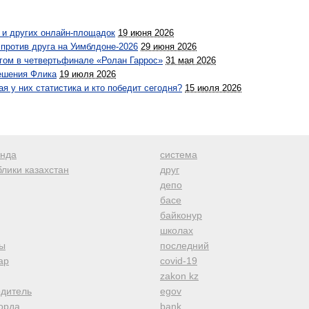
 и других онлайн-площадок
19 июня 2026
 против друга на Уимблдоне-2026
29 июня 2026
угом в четвертьфинале «Ролан Гаррос»
31 мая 2026
решения Флика
19 июля 2026
ая у них статистика и кто победит сегодня?
15 июля 2026
анда
система
лики казахстан
друг
депо
басе
байконур
школах
ы
последний
ар
covid-19
zakon kz
одитель
egov
орда
bank