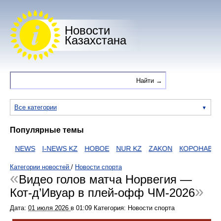
Новости
Казахстана
Все категории
Популярные темы
И
NEWS
I-NEWS KZ
НОВОЕ
NUR KZ
ZAKON
КОРОНАВИРУ
Категории новостей
/
Новости спорта
Видео голов матча Норвегия —
Кот-д’Ивуар в плей-офф ЧМ-2026
Дата:
01 июля 2026
в
01:09
Категория: Новости спорта