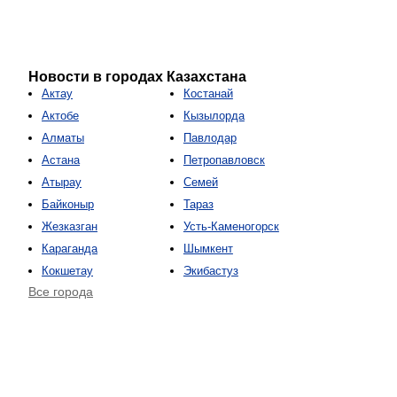
Новости в городах Казахстана
Актау
Костанай
Актобе
Кызылорда
Алматы
Павлодар
Астана
Петропавловск
Атырау
Семей
Байконыр
Тараз
Жезказган
Усть-Каменогорск
Караганда
Шымкент
Кокшетау
Экибастуз
Все города