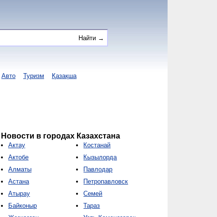
Авто
Туризм
Қазақша
Новости в городах Казахстана
Актау
Костанай
Актобе
Кызылорда
Алматы
Павлодар
Астана
Петропавловск
Атырау
Семей
Байконыр
Тараз