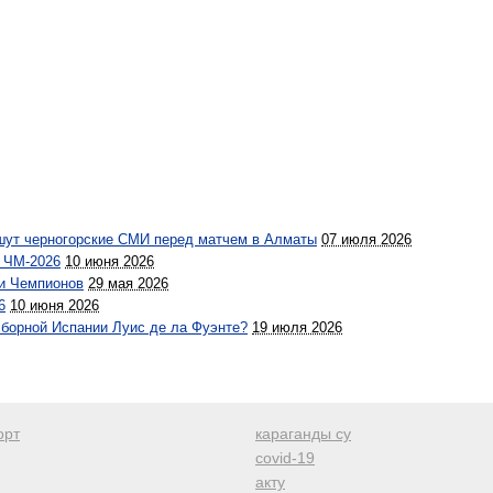
ишут черногорские СМИ перед матчем в Алматы
07 июля 2026
д ЧМ-2026
10 июня 2026
и Чемпионов
29 мая 2026
6
10 июня 2026
сборной Испании Луис де ла Фуэнте?
19 июля 2026
орт
караганды су
covid-19
акту