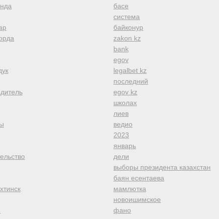
анда
басе
система
ар
байконур
орда
zakon kz
bank
egov
дук
legalbet kz
последний
одитель
egov kz
школах
лиев
ы
ведио
2023
январь
тельство
дели
выборы президента казахстан
баян есентаева
хтинск
мамлютка
новоишимское
е
фано