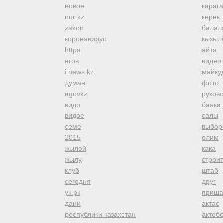
новое
караг
nur kz
керек
zakon
балал
коронавирус
кызыл
https
айта
егов
видео
i news kz
майку
думан
фото
egovkz
руков
видо
банка
видое
салы
семе
выбор
2015
олим
жылой
кака
жылу
строи
клуб
штаб
сегодня
друг
ук рк
приша
дани
актас
республики казахстан
актоб