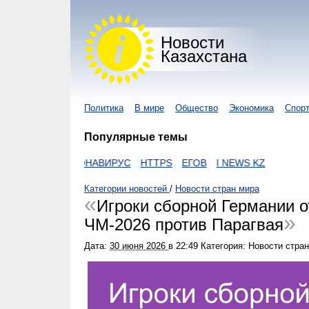
Новости
Казахстана
Политика
В мире
Общество
Экономика
Спор
Популярные темы
ZAKON
КОРОНАВИРУС
HTTPS
ЕГОВ
I NEWS KZ
Категории новостей
/
Новости стран мира
Игроки сборной Германии о
ЧМ‑2026 против Парагвая
Дата:
30 июня 2026
в
22:49
Категория: Новости стра