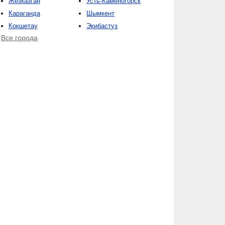
Жезказган
Усть-Каменогорск
Караганда
Шымкент
Кокшетау
Экибастуз
Все города