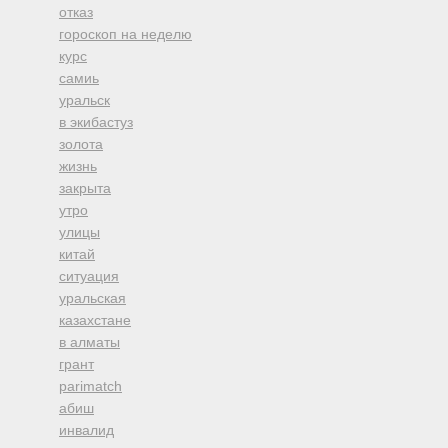
отказ
гороскоп на неделю
курс
самиь
уральск
в экибастуз
золота
жизнь
закрыта
утро
улицы
китай
ситуация
уральская
казахстане
в алматы
грант
parimatch
абиш
инвалид