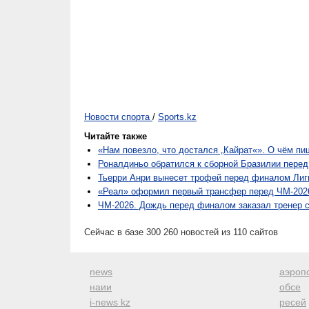
Новости спорта
/
Sports.kz
Читайте также
«Нам повезло, что достался „Кайрат«». О чём п
Роналдиньо обратился к сборной Бразилии пере
Тьерри Анри вынесет трофей перед финалом Лиг
«Реал» оформил первый трансфер перед ЧМ-202
ЧМ-2026. Дождь перед финалом заказал тренер 
Сейчас в базе 300 260 новостей из 110 сайтов
news
аэроп
наии
обсе
i-news kz
ресей