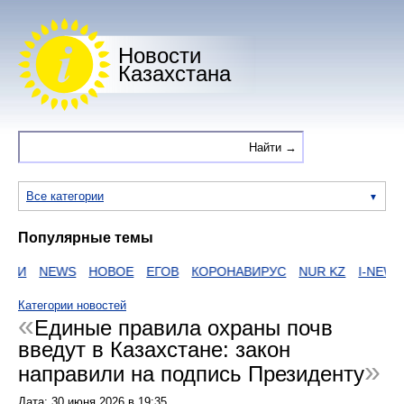
Новости
Казахстана
Все категории
Популярные темы
ИИ
NEWS
НОВОЕ
ЕГОВ
КОРОНАВИРУС
NUR KZ
I-NEWS K
Категории новостей
Единые правила охраны почв
введут в Казахстане: закон
направили на подпись Президенту
Дата:
30 июня 2026
в
19:35