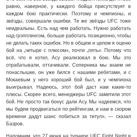
равно, наверное, у каждого бойца присутствует в
каждом бою практически. Поэтому и чемпионы, и
звёзды, совершали ошибки. Те же звёзды UFC тоже
неидеальны. Есть над чем работать. Нужно работать
над грэпплингом, больше работать позиционно, чтобы
не делать таких ошибок. Но в общем и целом я оценю
бой на „четыре с плюсом«, почти „пять«. Потому что
всё, что я хотел, Асу реализовал в бою. Мы это
отрабатывали, оттачивали. Соперника мы знаем не
понаслышке, он уже бился с нашими ребятами, и с
Мокаевым у него хороший бой был, и у чемпиона
выигрывал. Надеюсь, этот бой даст нам какие-то
плюсы. Скорее всего, менеджеры UFC заметили этот
бой. Не просто так бонус дали Асу. Мы надеемся, что
мы будем продвигаться по рейтингам, и нам в скором
времени дадут шанс побиться за титул», — сказал
Базров.
Напомним, что 27 июня на турнире UFC Fight Night в