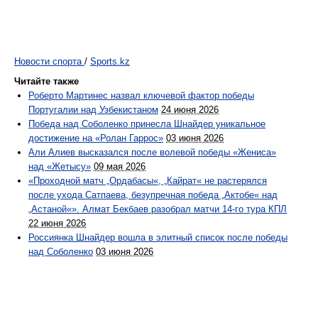
Новости спорта
/
Sports.kz
Читайте также
Роберто Мартинес назвал ключевой фактор победы
Португалии над Узбекистаном
24 июня 2026
Победа над Соболенко принесла Шнайдер уникальное
достижение на «Ролан Гаррос»
03 июня 2026
Али Алиев высказался после волевой победы «Жениса»
над «Жетысу»
09 мая 2026
«Проходной матч „Ордабасы«, „Кайрат« не растерялся
после ухода Сатпаева, безупречная победа „Актобе« над
„Астаной«». Алмат Бекбаев разобрал матчи 14-го тура КПЛ
22 июня 2026
Россиянка Шнайдер вошла в элитный список после победы
над Соболенко
03 июня 2026