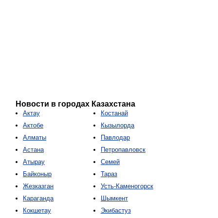
Новости в городах Казахстана
Актау
Костанай
Актобе
Кызылорда
Алматы
Павлодар
Астана
Петропавловск
Атырау
Семей
Байконыр
Тараз
Жезказган
Усть-Каменогорск
Караганда
Шымкент
Кокшетау
Экибастуз