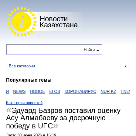
Новости
Казахстана
Все категории
Популярные темы
ИИ
NEWS
НОВОЕ
ЕГОВ
КОРОНАВИРУС
NUR KZ
I-NEWS K
Категории новостей
Эдуард Базров поставил оценку
Асу Алмабаеву за досрочную
победу в UFC
Дата:
30 июня 2026
в
16:19