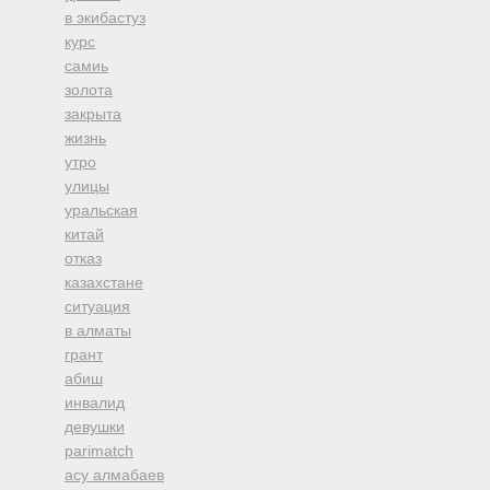
в экибастуз
курс
самиь
золота
закрыта
жизнь
утро
улицы
уральская
китай
отказ
казахстане
ситуация
в алматы
грант
абиш
инвалид
девушки
parimatch
асу алмабаев