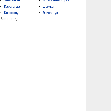
Жезказган
Усть-Каменогорск
Караганда
Шымкент
Кокшетау
Экибастуз
Все города