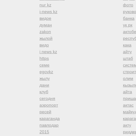
nur kz
фото
i-news kz
руков
видое
банка
думан
ук рк
zakon
актоб
жылой
респуб
видо
кака
i news kz
айту
https
штаб
семе
систе
egovkz
строи
жылу
олим
дани
кызыл
клуб
айта
сегодня
приша
аэропорт
актас
ресей
майку
караганда
караг
павлодар
акту
2015
ридде