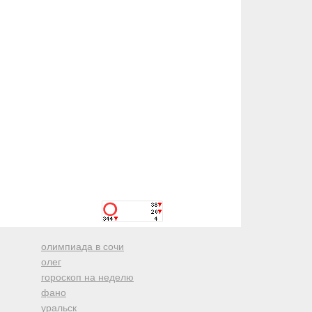
олимпиада в сочи
олег
гороскоп на неделю
фано
уральск