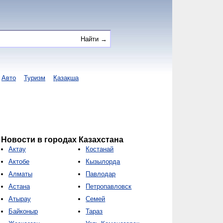
Авто
Туризм
Қазақша
Новости в городах Казахстана
Актау
Костанай
Актобе
Кызылорда
Алматы
Павлодар
Астана
Петропавловск
Атырау
Семей
Байконыр
Тараз