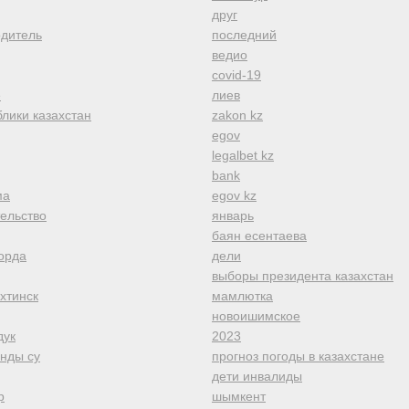
друг
одитель
последний
ведио
covid-19
е
лиев
лики казахстан
zakon kz
egov
legalbet kz
bank
ма
egov kz
тельство
январь
баян есентаева
орда
дели
выборы президента казахстан
хтинск
мамлютка
новоишимское
дук
2023
анды су
прогноз погоды в казахстане
дети инвалиды
р
шымкент