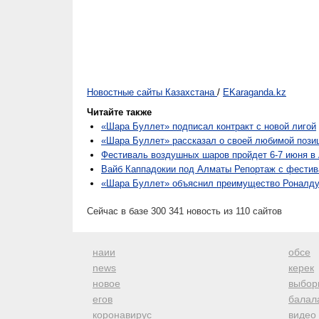
Новостные сайты Казахстана
/
EKaraganda.kz
Читайте также
«Шара Буллет» подписал контракт с новой лигой
«Шара Буллет» рассказал о своей любимой пози
Фестиваль воздушных шаров пройдет 6-7 июня в
Вайб Каппадокии под Алматы Репортаж с фести
«Шара Буллет» объяснил преимущество Роналду
Сейчас в базе 300 341 новость из 110 сайтов
наии
обсе
news
керек
новое
выбор
егов
балал
коронавирус
видео