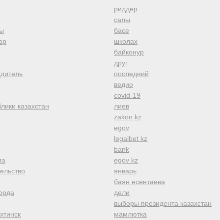
риддер
салы
ы
басе
ар
школах
байконур
друг
одитель
последний
ведио
covid-19
лики казахстан
лиев
е
zakon kz
egov
legalbet kz
bank
ма
egov kz
тельство
январь
баян есентаева
орда
дели
выборы президента казахстан
хтинск
мамлютка