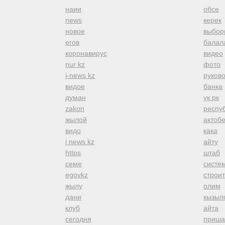
наии
обсе
news
керек
новое
выбор
егов
балал
коронавирус
видео
nur kz
фото
i-news kz
руков
видое
банка
думан
ук рк
zakon
респуб
жылой
актоб
видо
кака
i news kz
айту
https
штаб
семе
систе
egovkz
строи
жылу
олим
дани
кызыл
клуб
айта
сегодня
приша