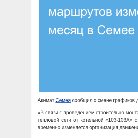
Акимат
Семея
сообщил о смене графиков д
«В связи с проведением строительно-монт
тепловой сети от котельной «103-103А» 
временно изменяется организация движени