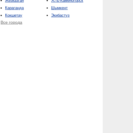
Жезказган
Усть-Каменогорск
Караганда
Шымкент
Кокшетау
Экибастуз
Все города