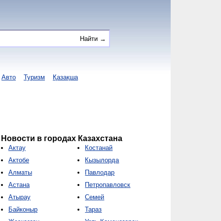
Авто
Туризм
Қазақша
Новости в городах Казахстана
Актау
Костанай
Актобе
Кызылорда
Алматы
Павлодар
Астана
Петропавловск
Атырау
Семей
Байконыр
Тараз