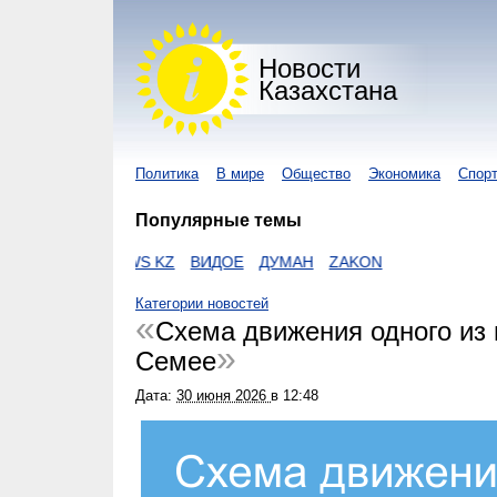
Новости
Казахстана
Политика
В мире
Общество
Экономика
Спор
Популярные темы
UR KZ
I-NEWS KZ
ВИДОЕ
ДУМАН
ZAKON
Категории новостей
Схема движения одного из
Семее
Дата:
30 июня 2026
в
12:48