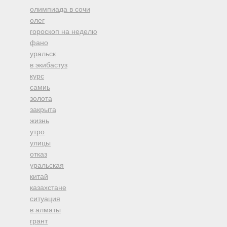
олимпиада в сочи
олег
гороскоп на неделю
фано
уральск
в экибастуз
курс
самиь
золота
закрыта
жизнь
утро
улицы
отказ
уральская
китай
казахстане
ситуация
в алматы
грант