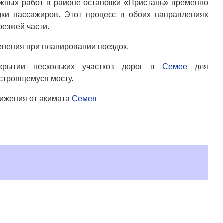
жных работ в районе остановки «Пристань» временно
дки пассажиров. Этот процесс в обоих направлениях
оезжей части.
нения при планировании поездок.
крытии нескольких участков дорог в
Семее
для
 строящемуся мосту.
вижения от акимата
Семея