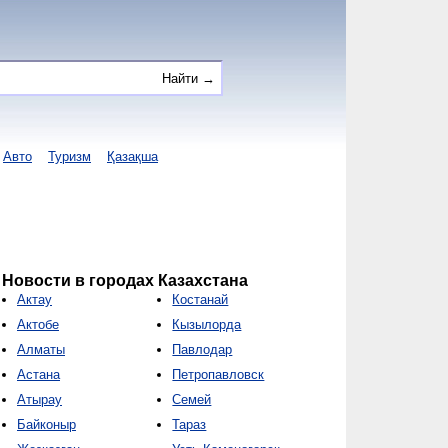
Авто
Туризм
Қазақша
Новости в городах Казахстана
Актау
Костанай
Актобе
Кызылорда
Алматы
Павлодар
Астана
Петропавловск
Атырау
Семей
Байконыр
Тараз