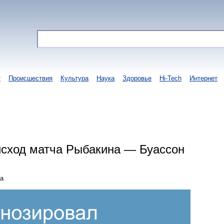
т
Происшествия
Культура
Наука
Здоровье
Hi-Tech
Интернет
исход матча Рыбакина — Буассон
та