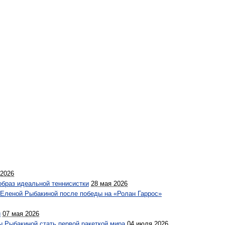
 2026
браз идеальной теннисистки
28 мая 2026
 Еленой Рыбакиной после победы на «Ролан Гаррос»
й
07 мая 2026
ы Рыбакиной стать первой ракеткой мира
04 июля 2026