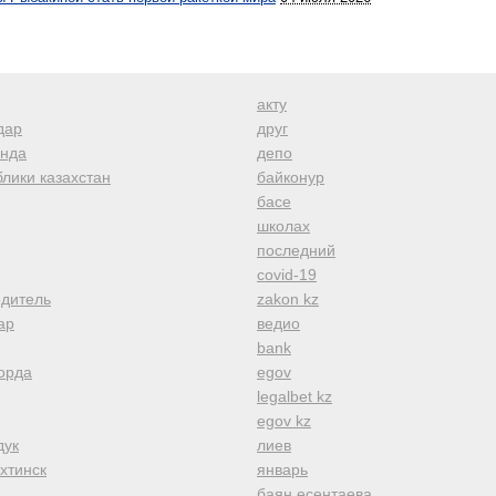
акту
дар
друг
анда
депо
лики казахстан
байконур
басе
школах
последний
covid-19
одитель
zakon kz
ар
ведио
bank
орда
egov
legalbet kz
egov kz
дук
лиев
хтинск
январь
баян есентаева