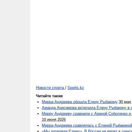
Новости спорта
/
Sports.kz
Читайте также
Мирра Андреева обошла Елену Рыбакину
30 мая
Аманда Анисимова включила Елену Рыбакину в о
Мирру Андрееву сравнили с Ариной Соболенко и
10 июня 2026
Мирра Андреева сравнялась с Еленой Рыбакино
«Мы потеряли Елену». В России не верят в шанс