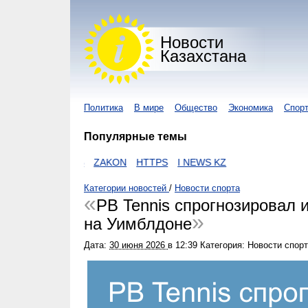
Новости
Казахстана
Политика
В мире
Общество
Экономика
Спор
Популярные темы
UR KZ
ЕГОВ
ZAKON
HTTPS
I NEWS KZ
Категории новостей
/
Новости спорта
PB Tennis спрогнозировал 
на Уимблдоне
Дата:
30 июня 2026
в
12:39
Категория: Новости спор