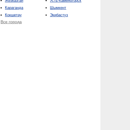
Жезказган
Усть-Каменогорск
Караганда
Шымкент
Кокшетау
Экибастуз
Все города