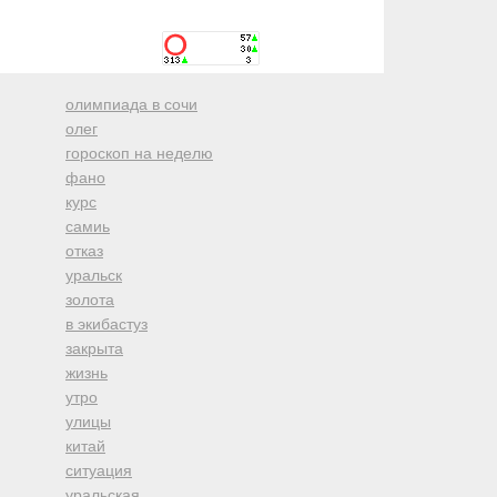
олимпиада в сочи
олег
гороскоп на неделю
фано
курс
самиь
отказ
уральск
золота
в экибастуз
закрыта
жизнь
утро
улицы
китай
ситуация
уральская