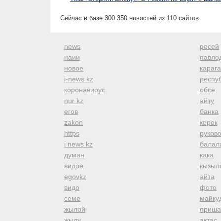
Сейчас в базе 300 350 новостей из 110 сайтов
news
ресей
наии
павло
новое
караг
i-news kz
респуб
коронавирус
обсе
nur kz
айту
егов
банка
zakon
керек
https
руков
i news kz
балал
думан
кака
видое
кызыл
egovkz
айта
видо
фото
семе
майку
жылой
приша
жылу
актас