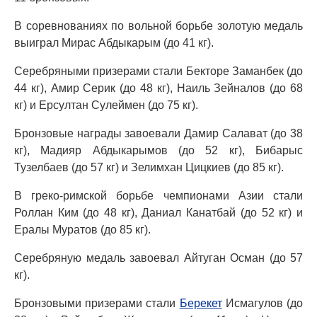
В соревнованиях по вольной борьбе золотую медаль
выиграл Мирас Абдыкарым (до 41 кг).
Серебряными призерами стали Бекторе Заманбек (до
44 кг), Амир Серик (до 48 кг), Наиль Зейналов (до 68
кг) и Ерсултан Сулеймен (до 75 кг).
Бронзовые награды завоевали Дамир Салават (до 38
кг), Мадияр Абдыкарымов (до 52 кг), Бибарыс
Тузелбаев (до 57 кг) и Зелимхан Цицкиев (до 85 кг).
В греко-римской борьбе чемпионами Азии стали
Роллан Ким (до 48 кг), Даниал Канатбай (до 52 кг) и
Ералы Муратов (до 85 кг).
Серебряную медаль завоевал Айтуган Осман (до 57
кг).
Бронзовыми призерами стали
Берекет
Исмагулов (до