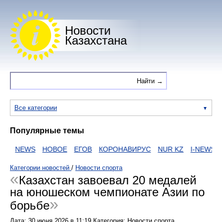
Новости
Казахстана
Все категории
Популярные темы
И
NEWS
НОВОЕ
ЕГОВ
КОРОНАВИРУС
NUR KZ
I-NEWS KZ
Категории новостей
/
Новости спорта
Казахстан завоевал 20 медалей
на юношеском чемпионате Азии по
борьбе
Дата:
30 июня 2026
в
11:19
Категория: Новости спорта