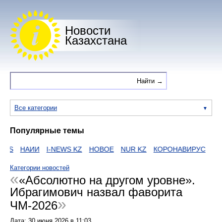
Новости
Казахстана
Все категории
Популярные темы
S
НАИИ
I-NEWS KZ
НОВОЕ
NUR KZ
КОРОНАВИРУС
ЕГО
Категории новостей
«Абсолютно на другом уровне».
Ибрагимович назвал фаворита
ЧМ-2026
Дата:
30 июня 2026
в
11:03