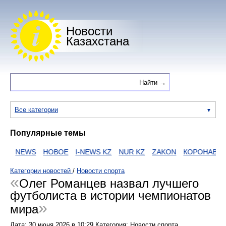
Новости
Казахстана
Все категории
Популярные темы
И
NEWS
НОВОЕ
I-NEWS KZ
NUR KZ
ZAKON
КОРОНАВИРУ
Категории новостей
/
Новости спорта
Олег Романцев назвал лучшего
футболиста в истории чемпионатов
мира
Дата:
30 июня 2026
в
10:29
Категория: Новости спорта