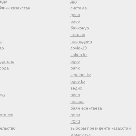
анда
друг
лики казахстан
система
депо
басе
байконур
школах
ы
последний
ар
covid-19
zakon kz
одитель
egov
орда
bank
legalbet kz
egov kz
ведио
дук
лиев
январь
баян есентаева
хтинск
дели
2023
тельство
выборы президента казахстан
мамлютка