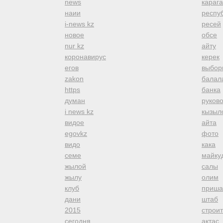
news
караг
наии
респуб
i-news kz
ресей
новое
обсе
nur kz
айту
коронавирус
керек
егов
выбор
zakon
балал
https
банка
думан
руков
i news kz
кызыл
видое
айта
egovkz
фото
видо
кака
семе
майку
жылой
салы
жылу
олим
клуб
приша
дани
штаб
2015
строи
сегодня
актас