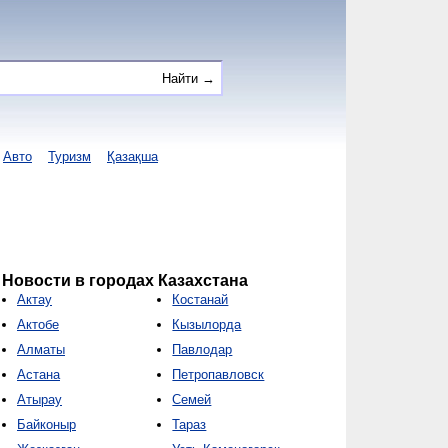
Авто
Туризм
Қазақша
Новости в городах Казахстана
Актау
Костанай
Актобе
Кызылорда
Алматы
Павлодар
Астана
Петропавловск
Атырау
Семей
Байконыр
Тараз