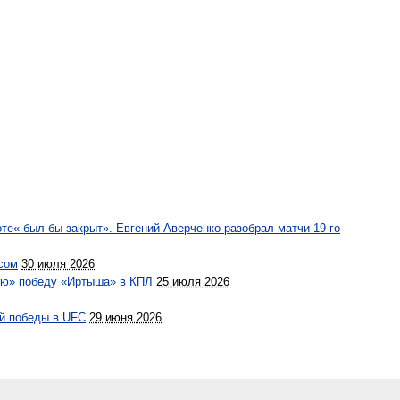
те« был бы закрыт». Евгений Аверченко разобрал матчи 19-го
сом
30 июля 2026
ую» победу «Иртыша» в КПЛ
25 июля 2026
ой победы в UFC
29 июня 2026