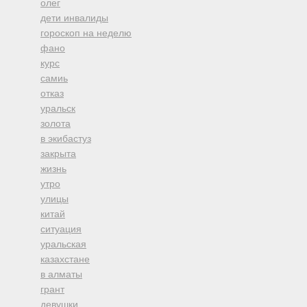
олег
дети инвалиды
гороскоп на неделю
фано
курс
самиь
отказ
уральск
золота
в экибастуз
закрыта
жизнь
утро
улицы
китай
ситуация
уральская
казахстане
в алматы
грант
девушки