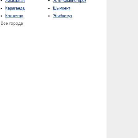
Жезказган
Усть-Каменогорск
Караганда
Шымкент
Кокшетау
Экибастуз
Все города