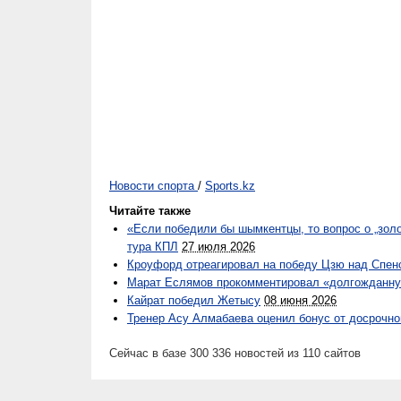
Новости спорта
/
Sports.kz
Читайте также
«Если победили бы шымкентцы, то вопрос о „золо
тура КПЛ
27 июля 2026
Кроуфорд отреагировал на победу Цзю над Спен
Марат Еслямов прокомментировал «долгожданн
Кайрат победил Жетысу
08 июня 2026
Тренер Асу Алмабаева оценил бонус от досрочн
Сейчас в базе 300 336 новостей из 110 сайтов