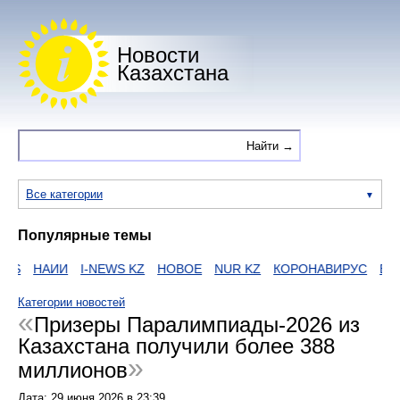
Новости
Казахстана
Все категории
Популярные темы
S
НАИИ
I-NEWS KZ
НОВОЕ
NUR KZ
КОРОНАВИРУС
ЕГОВ
Категории новостей
Призеры Паралимпиады-2026 из
Казахстана получили более 388
миллионов
Дата:
29 июня 2026
в
23:39