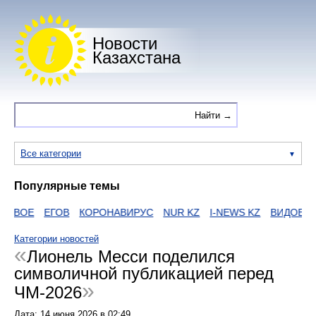
Новости
Казахстана
Все категории
Популярные темы
ОВОЕ
ЕГОВ
КОРОНАВИРУС
NUR KZ
I-NEWS KZ
ВИДОЕ
Д
Категории новостей
Лионель Месси поделился
символичной публикацией перед
ЧМ-2026
Дата:
14 июня 2026
в
02:49