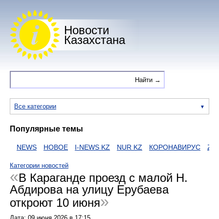
Новости
Казахстана
Все категории
Популярные темы
И
NEWS
НОВОЕ
I-NEWS KZ
NUR KZ
КОРОНАВИРУС
ZAKO
Категории новостей
В Караганде проезд с малой Н.
Абдирова на улицу Ерубаева
откроют 10 июня
Дата:
09 июня 2026
в
17:15