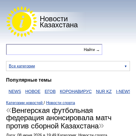
Новости
Казахстана
Все категории
Популярные темы
И
NEWS
НОВОЕ
ЕГОВ
КОРОНАВИРУС
NUR KZ
I-NEWS KZ
Категории новостей
/
Новости спорта
Венгерская футбольная
федерация анонсировала матч
против сборной Казахстана
Дата:
08 июня 2026
в
19:49
Категория: Новости спорта