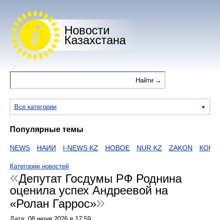
Новости
Казахстана
Все категории
Популярные темы
NEWS
НАИИ
I-NEWS KZ
НОВОЕ
NUR KZ
ZAKON
КОРОН
Категории новостей
Депутат Госдумы РФ Роднина
оценила успех Андреевой на
«Ролан Гаррос»
Дата:
08 июня 2026
в
17:59