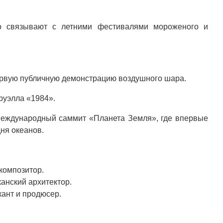
о связывают с летними фестивалями мороженого и
ервую публичную демонстрацию воздушного шара.
руэлла «1984».
международный саммит «Планета Земля», где впервые
ня океанов.
композитор.
анский архитектор.
кант и продюсер.