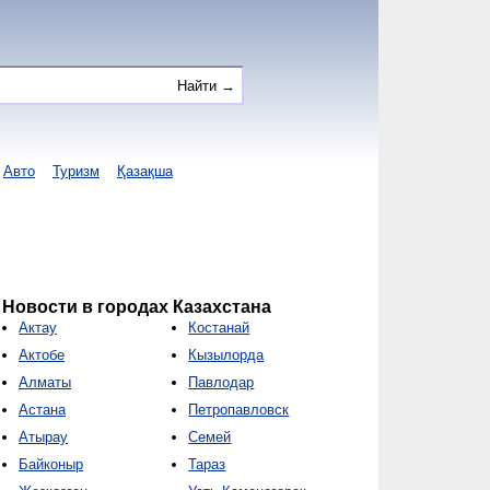
Авто
Туризм
Қазақша
Новости в городах Казахстана
Актау
Костанай
Актобе
Кызылорда
Алматы
Павлодар
Астана
Петропавловск
Атырау
Семей
Байконыр
Тараз