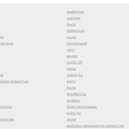
майкудук
школах
басе
байконур
ар
салы
одитель
последний
друг
е
ведио
covid-19
лиев
ма
zakon kz
лики казахстан
egov
bank
legalbet kz
январь
хтинск
баян есентаева
egov kz
тельство
дели
выборы президента казахстан