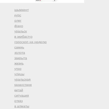
шымкент
курс
олег
фано
уральск
в экибастуз
гороскоп на неделю
самиь
золота
закрыта
жизнь
утро
улицы
уральская
казахстане
китай
ситуация
отказ
в алматы