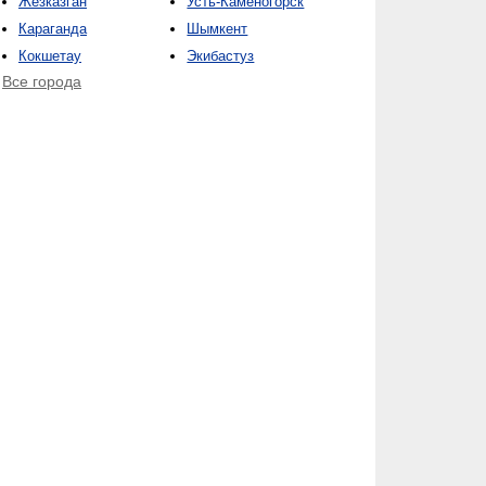
Жезказган
Усть-Каменогорск
Караганда
Шымкент
Кокшетау
Экибастуз
Все города