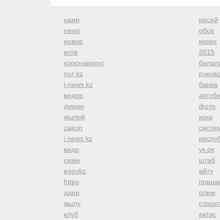
наии
ресей
news
обсе
новое
керек
егов
2015
коронавирус
балал
nur kz
руков
i-news kz
банка
видое
актоб
думан
фото
жылой
кака
zakon
систе
i news kz
респуб
видо
ук рк
семе
штаб
egovkz
айту
https
приша
дани
олим
жылу
строи
клуб
актас