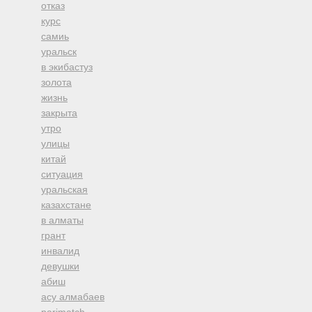
отказ
курс
самиь
уральск
в экибастуз
золота
жизнь
закрыта
утро
улицы
китай
ситуация
уральская
казахстане
в алматы
грант
инвалид
девушки
абиш
асу алмабаев