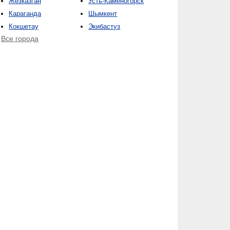
Жезказган
Усть-Каменогорск
Караганда
Шымкент
Кокшетау
Экибастуз
Все города