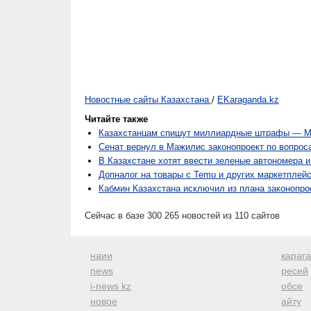
Новостные сайты Казахстана
/
EKaraganda.kz
Читайте также
Казахстанцам спишут миллиардные штрафы — Ма
Сенат вернул в Мажилис законопроект по вопрос
В Казахстане хотят ввести зеленые автономера и
Допналог на товары с Temu и других маркетплей
Кабмин Казахстана исключил из плана законопро
Сейчас в базе 300 265 новостей из 110 сайтов
наии
караг
news
ресей
i-news kz
обсе
новое
айту