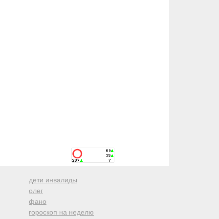
дети инвалиды
олег
фано
гороскоп на неделю