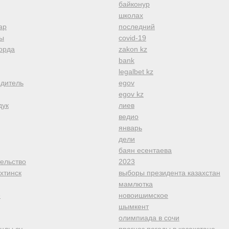
байконур
школах
ар
последний
ы
covid-19
орда
zakon kz
bank
legalbet kz
одитель
egov
egov kz
дук
лиев
ведио
январь
дели
баян есентаева
тельство
2023
хтинск
выборы президента казахстан
мамлютка
е
новоишимское
шымкент
олимпиада в сочи