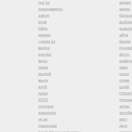
nur kz
видео
коронавирус
керек
zakon
балал
егов
выбор
https
кызыл
думан
айта
i news kz
банка
видое
руков
egovkz
фото
видо
майку
семе
кака
жылой
салы
жылу
олим
клуб
штаб
дани
строи
2015
приша
сегодня
актас
аэропорт
актоб
ук рк
акту
павлодар
друг