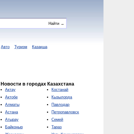
Авто
Туризм
Қазақша
Новости в городах Казахстана
Актау
Костанай
Актобе
Кызылорда
Алматы
Павлодар
Астана
Петропавловск
Атырау
Семей
Байконыр
Тараз