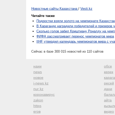
Новостные сайты Казахстана
/
Vesti.kz
Читайте также
Подростки взяли золото на чемпионате Казахста
В Караганде наградили победителей и призеров 
Сколько голов забил Криштиану Роналду на чемп
ФИФА рассматривает перенос чемпионатов мира
IIHF утвердил календарь чемпионатов мира с уч
Сейчас в базе 300 015 новостей из 110 сайтов
наии
обсе
news
керек
новое
караг
i-news kz
ресей
nur kz
дани
коронавирус
балал
zakon
айта
https
кызыл
егов
видео