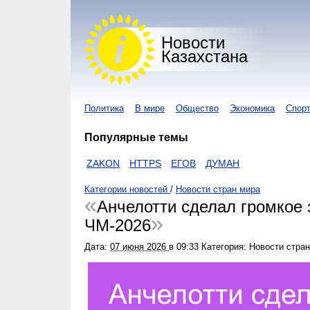
Новости
Казахстана
Политика
В мире
Общество
Экономика
Спор
Популярные темы
НАВИРУС
ZAKON
HTTPS
ЕГОВ
ДУМАН
Категории новостей
/
Новости стран мира
Анчелотти сделал громкое 
ЧМ-2026
Дата:
07 июня 2026
в
09:33
Категория: Новости стра