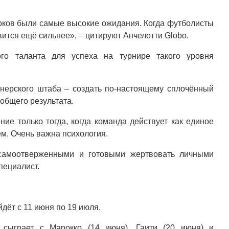
гроков были самые высокие ожидания. Когда футболисты
вится ещё сильнее», – цитируют Анчелотти Globo.
ого таланта для успеха на турнире такого уровня
енерского штаба – создать по-настоящему сплочённый
 общего результата.
ие только тогда, когда команда действует как единое
м. Очень важна психология.
 самоотверженными и готовыми жертвовать личными
пециалист.
дёт с 11 июня по 19 июля.
 сыграет с Марокко (14 июня), Гаити (20 июня) и