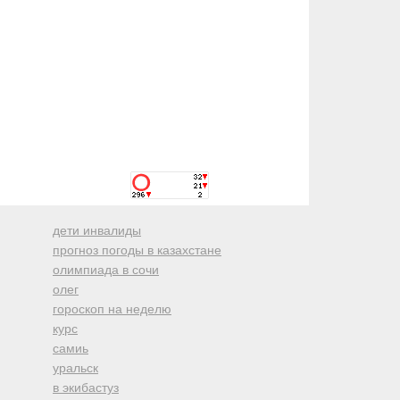
дети инвалиды
прогноз погоды в казахстане
олимпиада в сочи
олег
гороскоп на неделю
курс
самиь
уральск
в экибастуз