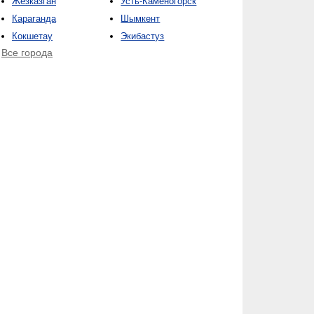
Жезказган
Усть-Каменогорск
Караганда
Шымкент
Кокшетау
Экибастуз
Все города