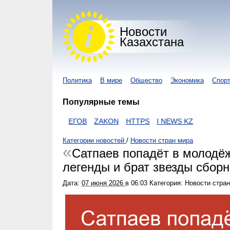
Новости
Казахстана
Политика
В мире
Общество
Экономика
Спор
Популярные темы
НАВИРУС
ЕГОВ
ZAKON
HTTPS
I NEWS KZ
Категории новостей
/
Новости стран мира
Сатпаев попадёт в молодё
легенды и брат звезды сбор
Дата:
07 июня 2026
в
06:03
Категория: Новости стра