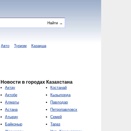
Авто
Туризм
Қазақша
Новости в городах Казахстана
Актау
Костанай
Актобе
Кызылорда
Алматы
Павлодар
Астана
Петропавловск
Атырау
Семей
Байконыр
Тараз