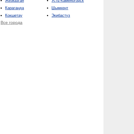
Жезказган
Усть-Каменогорск
Караганда
Шымкент
Кокшетау
Экибастуз
Все города