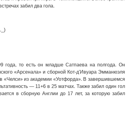
стречах забил два гола.
._)
9 года, то есть он младше Сатпаева на полгода. Он
нского «Арсенала» и сборной Кот-д'Ивуара Эмманюэля
я в «Челси» из академии «Уотфорда». В завершившемся
ьтативность — 11+6 в 25 матчах. Также забил один гол
вается в сборную Англии до 17 лет, за которую забил