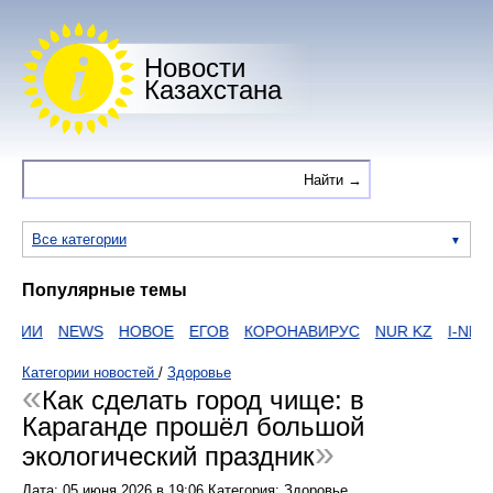
Новости
Казахстана
Все категории
Популярные темы
АИИ
NEWS
НОВОЕ
ЕГОВ
КОРОНАВИРУС
NUR KZ
I-NEWS 
Категории новостей
/
Здоровье
Как сделать город чище: в
Караганде прошёл большой
экологический праздник
Дата:
05 июня 2026
в
19:06
Категория: Здоровье