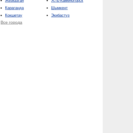
Жезказган
Усть-Каменогорск
Караганда
Шымкент
Кокшетау
Экибастуз
Все города