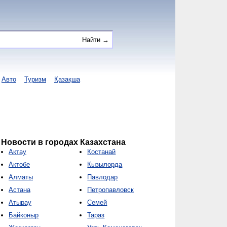
Авто
Туризм
Қазақша
Новости в городах Казахстана
Актау
Костанай
Актобе
Кызылорда
Алматы
Павлодар
Астана
Петропавловск
Атырау
Семей
Байконыр
Тараз