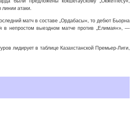
варда были предложены кокшетаускому „Окжетпесу«,
 линии атаки.
последний матч в составе „Ордабасы«, то дебют Бьорна
я в непростом выездном матче против „Елимая«», —
уров лидирует в таблице Казахстанской Премьер-Лиги,