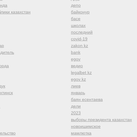
анда
депо
лики казахстан
байконур
басе
школах
последний
covid-19
ар
zakon kz
одитель
bank
egov
орда
ведио
legalbet kz
egov kz
дук
лиев
хтинск
январь
баян есентаева
е
дели
2023
выборы президента казахстан
новоишимское
тельство
мамлютка