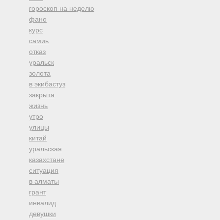
гороскоп на неделю
фано
курс
самиь
отказ
уральск
золота
в экибастуз
закрыта
жизнь
утро
улицы
китай
уральская
казахстане
ситуация
в алматы
грант
инвалид
девушки