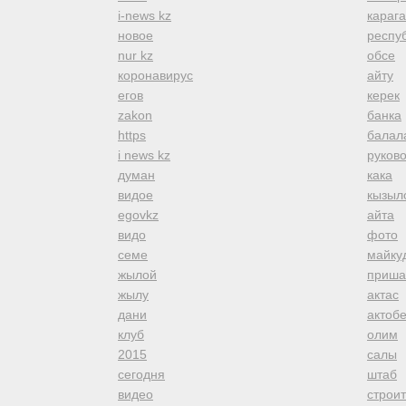
i-news kz
караг
новое
респуб
nur kz
обсе
коронавирус
айту
егов
керек
zakon
банка
https
балал
i news kz
руков
думан
кака
видое
кызыл
egovkz
айта
видо
фото
семе
майку
жылой
приша
жылу
актас
дани
актоб
клуб
олим
2015
салы
сегодня
штаб
видео
строи