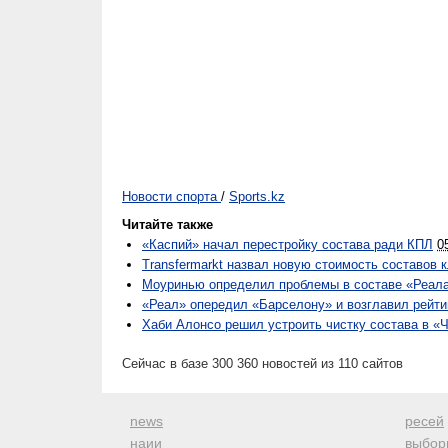
Новости спорта
/
Sports.kz
Читайте также
«Каспий» начал перестройку состава ради КПЛ
0
Transfermarkt назвал новую стоимость составов 
Моуринью определил проблемы в составе «Реал
«Реал» опередил «Барселону» и возглавил рейти
Хаби Алонсо решил устроить чистку состава в «
Сейчас в базе 300 360 новостей из 110 сайтов
news
ресей
наии
выбор