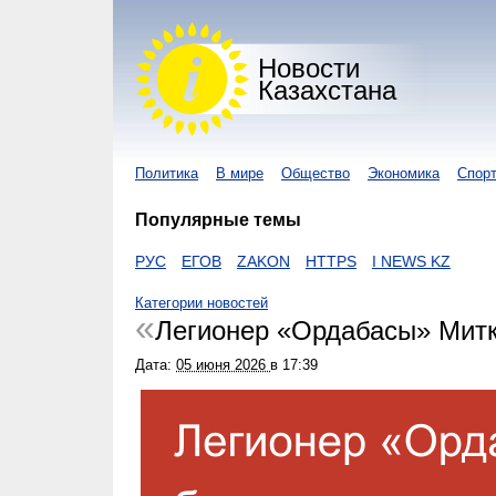
Новости
Казахстана
Политика
В мире
Общество
Экономика
Спор
Популярные темы
Z
КОРОНАВИРУС
ЕГОВ
ZAKON
HTTPS
I NEWS KZ
Категории новостей
Легионер «Ордабасы» Мит
Дата:
05 июня 2026
в
17:39