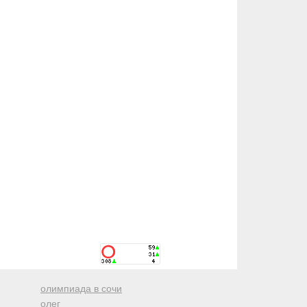
олимпиада в сочи
олег