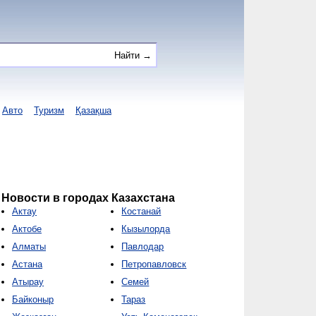
Авто
Туризм
Қазақша
Новости в городах Казахстана
Актау
Костанай
Актобе
Кызылорда
Алматы
Павлодар
Астана
Петропавловск
Атырау
Семей
Байконыр
Тараз