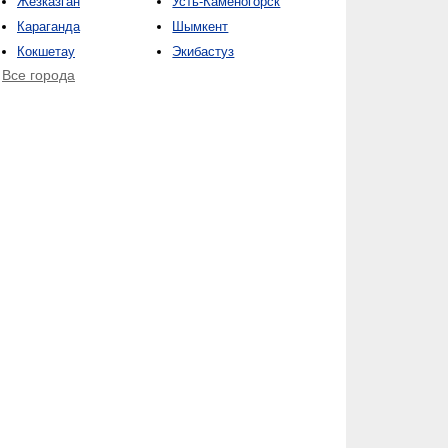
Жезказган
Усть-Каменогорск
Караганда
Шымкент
Кокшетау
Экибастуз
Все города