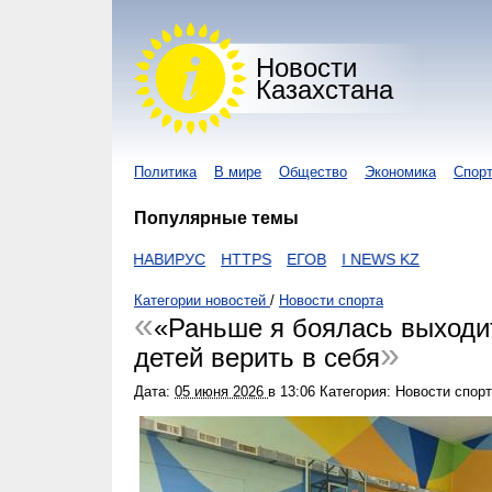
Новости
Казахстана
Политика
В мире
Общество
Экономика
Спор
Популярные темы
ON
КОРОНАВИРУС
HTTPS
ЕГОВ
I NEWS KZ
Категории новостей
/
Новости спорта
«Раньше я боялась выходит
детей верить в себя
Дата:
05 июня 2026
в
13:06
Категория: Новости спор