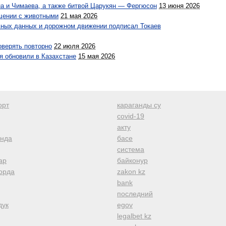
а и Чимаева, а также битвой Царукян — Фергюсон
13 июня 2026
ащении с животными
21 мая 2026
ьных данных и дорожном движении подписал Токаев
оверять повторно
22 июля 2026
я обновили в Казахстане
15 мая 2026
орт
караганды су
covid-19
акту
анда
басе
система
ар
байконур
орда
zakon kz
bank
последний
дук
egov
legalbet kz