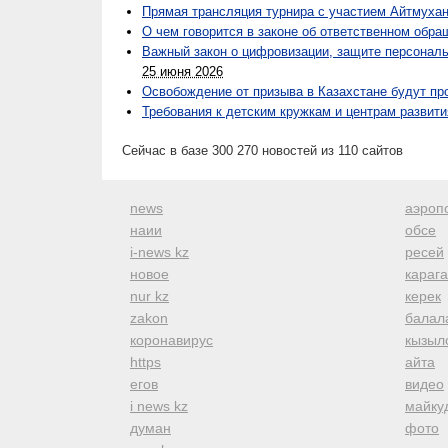
Прямая трансляция турнира с участием Айтмухан
О чем говорится в законе об ответственном обр
Важный закон о цифровизации, защите персонал
25 июня 2026
Освобождение от призыва в Казахстане будут пр
Требования к детским кружкам и центрам развити
Сейчас в базе 300 270 новостей из 110 сайтов
news
аэроп
наии
обсе
i-news kz
ресей
новое
караг
nur kz
керек
zakon
балал
коронавирус
кызыл
https
айта
егов
видео
i news kz
майку
думан
фото