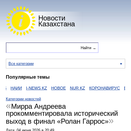
Новости
Казахстана
Все категории
Популярные темы
S
НАИИ
I-NEWS KZ
НОВОЕ
NUR KZ
КОРОНАВИРУС
ЕГОВ
Категории новостей
Мирра Андреева
прокомментировала исторический
выход в финал «Ролан Гаррос»
Дата:
04 июня 2026
в
20:49