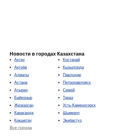
Новости в городах Казахстана
Актау
Костанай
Актобе
Кызылорда
Алматы
Павлодар
Астана
Петропавловск
Атырау
Семей
Байконыр
Тараз
Жезказган
Усть-Каменогорск
Караганда
Шымкент
Кокшетау
Экибастуз
Все города