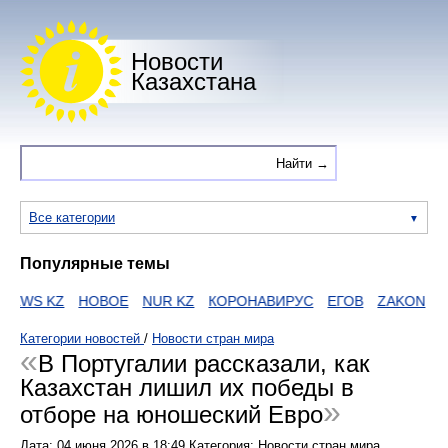
Новости
Казахстана
Все категории
Популярные темы
NEWS KZ
НОВОЕ
NUR KZ
КОРОНАВИРУС
ЕГОВ
ZAKON
HT
Категории новостей
/
Новости стран мира
В Португалии рассказали, как
Казахстан лишил их победы в
отборе на юношеский Евро
Дата:
04 июня 2026
в
18:49
Категория: Новости стран мира