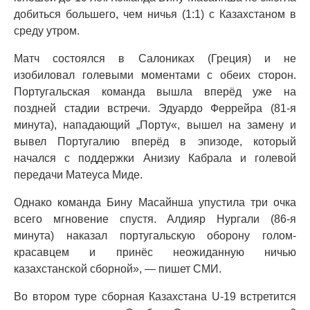
добиться большего, чем ничья (1:1) с Казахстаном в
среду утром.
Матч состоялся в Салониках (Греция) и не
изобиловал голевыми моментами с обеих сторон.
Португальская команда вышла вперёд уже на
поздней стадии встречи. Эдуардо Феррейра (81-я
минута), нападающий „Порту«, вышел на замену и
вывел Португалию вперёд в эпизоде, который
начался с поддержки Анизиу Кабрала и голевой
передачи Матеуса Миде.
Однако команда Бину Масайнша упустила три очка
всего мгновение спустя. Алдияр Нургали (86-я
минута) наказал португальскую оборону голом-
красавцем и принёс неожиданную ничью
казахстанской сборной», — пишет СМИ.
Во втором туре сборная Казахстана U-19 встретится