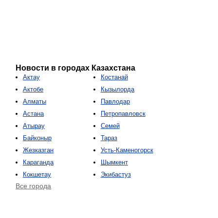
Новости в городах Казахстана
Актау
Костанай
Актобе
Кызылорда
Алматы
Павлодар
Астана
Петропавловск
Атырау
Семей
Байконыр
Тараз
Жезказган
Усть-Каменогорск
Караганда
Шымкент
Кокшетау
Экибастуз
Все города