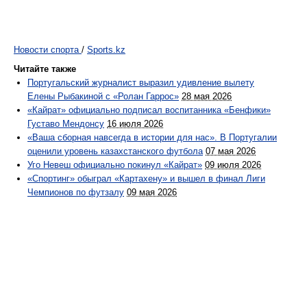
Новости спорта
/
Sports.kz
Читайте также
Португальский журналист выразил удивление вылету
Елены Рыбакиной с «Ролан Гаррос»
28 мая 2026
«Кайрат» официально подписал воспитанника «Бенфики»
Густаво Мендонсу
16 июля 2026
«Ваша сборная навсегда в истории для нас». В Португалии
оценили уровень казахстанского футбола
07 мая 2026
Уго Невеш официально покинул «Кайрат»
09 июля 2026
«Спортинг» обыграл «Картахену» и вышел в финал Лиги
Чемпионов по футзалу
09 мая 2026