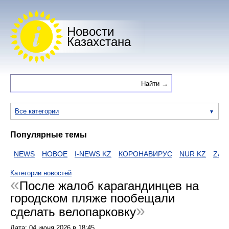
Новости
Казахстана
Все категории
Популярные темы
NEWS
НОВОЕ
I-NEWS KZ
КОРОНАВИРУС
NUR KZ
ZAKON
Категории новостей
После жалоб карагандинцев на
городском пляже пообещали
сделать велопарковку
Дата:
04 июня 2026
в
18:45