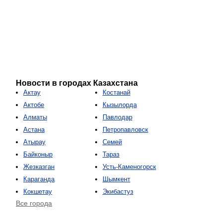
Новости в городах Казахстана
Актау
Костанай
Актобе
Кызылорда
Алматы
Павлодар
Астана
Петропавловск
Атырау
Семей
Байконыр
Тараз
Жезказган
Усть-Каменогорск
Караганда
Шымкент
Кокшетау
Экибастуз
Все города