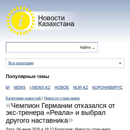
Новости
Казахстана
Все категории
Популярные темы
АИИ
NEWS
I-NEWS KZ
НОВОЕ
NUR KZ
КОРОНАВИРУС
ZA
Категории новостей
/
Новости стран мира
Чемпион Германии отказался от
экс-тренера «Реала» и выбрал
другого наставника
Дата:
04 июня 2026
в
18:12
Категория: Новости стран мира