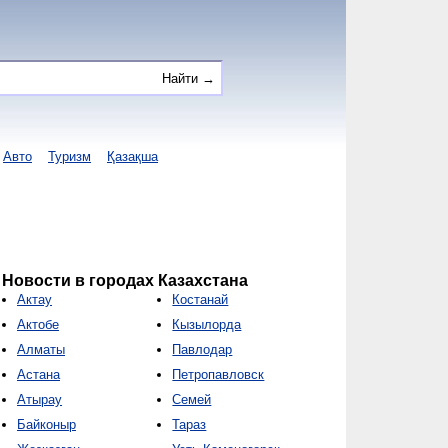
Авто
Туризм
Қазақша
Новости в городах Казахстана
Актау
Костанай
Актобе
Кызылорда
Алматы
Павлодар
Астана
Петропавловск
Атырау
Семей
Байконыр
Тараз