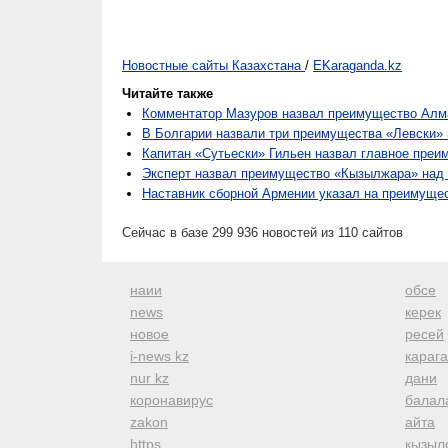
Новостные сайты Казахстана
/
EKaraganda.kz
Читайте также
Комментатор Мазуров назвал преимущество Алм
В Болгарии назвали три преимущества «Левски» 
Капитан «Сутьески» Гильен назвал главное преи
Эксперт назвал преимущество «Кызылжара» над
Наставник сборной Армении указал на преимуще
Сейчас в базе 299 936 новостей из 110 сайтов
наии
обсе
news
керек
новое
ресей
i-news kz
караг
nur kz
дани
коронавирус
балал
zakon
айта
https
кызыл