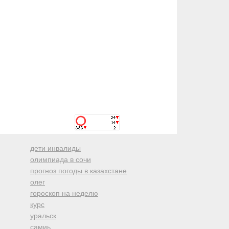
дети инвалиды
олимпиада в сочи
прогноз погоды в казахстане
олег
гороскоп на неделю
курс
уральск
самиь