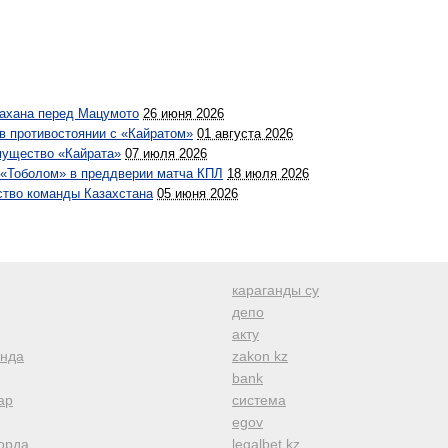
ахана перед Мацумото
26 июня 2026
в противостоянии с «Кайратом»
01 августа 2026
мущество «Кайрата»
07 июля 2026
 «Тоболом» в преддверии матча КПЛ
18 июля 2026
ство команды Казахстана
05 июня 2026
караганды су
депо
акту
анда
zakon kz
bank
ар
система
egov
орда
legalbet kz