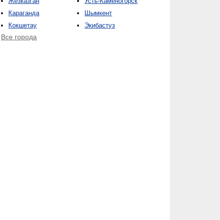
Жезказган
Усть-Каменогорск
Караганда
Шымкент
Кокшетау
Экибастуз
Все города