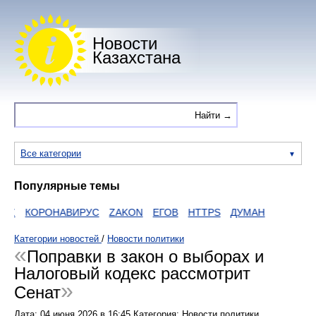
Новости
Казахстана
Все категории
Популярные темы
Z
КОРОНАВИРУС
ZAKON
ЕГОВ
HTTPS
ДУМАН
Категории новостей
/
Новости политики
Поправки в закон о выборах и
Налоговый кодекс рассмотрит
Сенат
Дата:
04 июня 2026
в
16:45
Категория: Новости политики