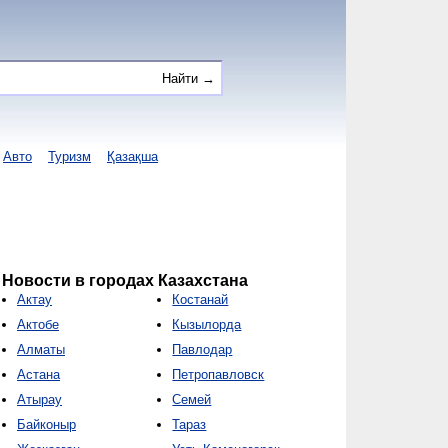
Авто
Туризм
Қазақша
Новости в городах Казахстана
Актау
Костанай
Актобе
Кызылорда
Алматы
Павлодар
Астана
Петропавловск
Атырау
Семей
Байконыр
Тараз