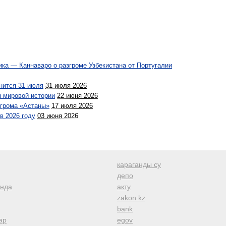
ика — Каннаваро о разгроме Узбекистана от Португалии
нится 31 июля
31 июля 2026
я мировой истории
22 июня 2026
згрома «Астаны»
17 июля 2026
в 2026 году
03 июня 2026
караганды су
депо
анда
акту
zakon kz
bank
ар
egov