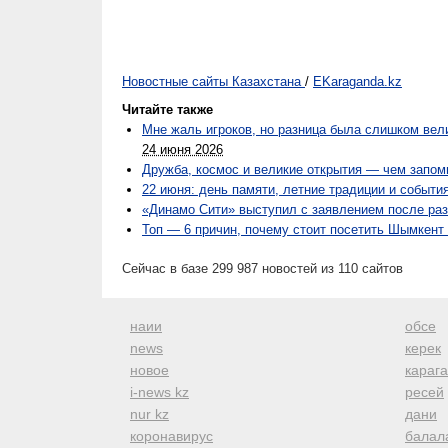
Новостные сайты Казахстана
/
EKaraganda.kz
Читайте также
Мне жаль игроков, но разница была слишком вел
24 июня 2026
Дружба, космос и великие открытия — чем запом
22 июня: день памяти, летние традиции и событи
«Динамо Сити» выступил с заявлением после ра
Топ — 6 причин, почему стоит посетить Шымкент 
Сейчас в базе 299 987 новостей из 110 сайтов
наии
обсе
news
керек
новое
караг
i-news kz
ресей
nur kz
дани
коронавирус
балал