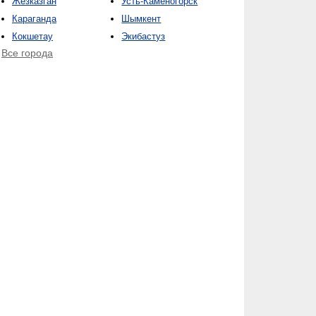
Жезказган
Усть-Каменогорск
Караганда
Шымкент
Кокшетау
Экибастуз
Все города