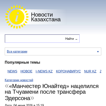
Новости
Казахстана
Все категории
Популярные темы
И
NEWS
НОВОЕ
I-NEWS KZ
КОРОНАВИРУС
NUR KZ
ZAK
Категории новостей
«Манчестер Юнайтед» нацелился
на Тчуамени после трансфера
Эдерсона
Дата:
04 июня 2026
в
15:19