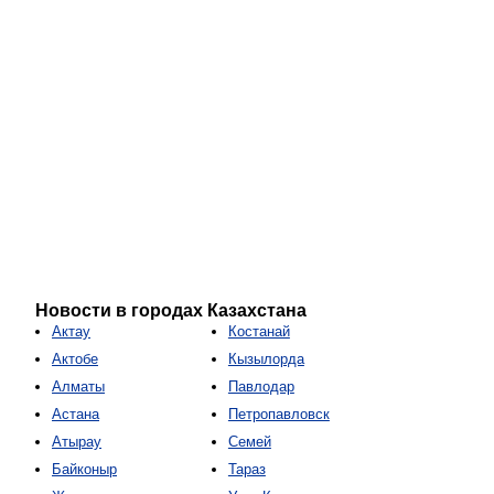
Новости в городах Казахстана
Актау
Костанай
Актобе
Кызылорда
Алматы
Павлодар
Астана
Петропавловск
Атырау
Семей
Байконыр
Тараз