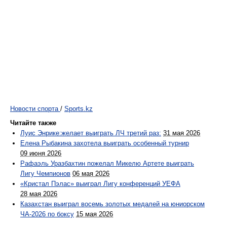
Новости спорта
/
Sports.kz
Читайте также
Луис Энрике:желает выиграть ЛЧ третий раз:
31 мая 2026
Елена Рыбакина захотела выиграть особенный турнир
09 июня 2026
Рафаэль Уразбахтин пожелал Микелю Артете выиграть
Лигу Чемпионов
06 мая 2026
«Кристал Пэлас» выиграл Лигу конференций УЕФА
28 мая 2026
Казахстан выиграл восемь золотых медалей на юниорском
ЧА-2026 по боксу
15 мая 2026