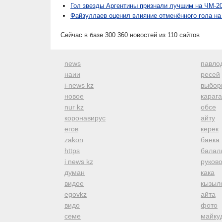
Гол звезды Аргентины признали лучшим на ЧМ-2
Файзуллаев оценил влияние отменённого гола на
Сейчас в базе 300 360 новостей из 110 сайтов
news
павло
наии
ресей
i-news kz
выбор
новое
караг
nur kz
обсе
коронавирус
айту
егов
керек
zakon
банка
https
балал
i news kz
руков
думан
кака
видое
кызыл
egovkz
айта
видо
фото
семе
майку