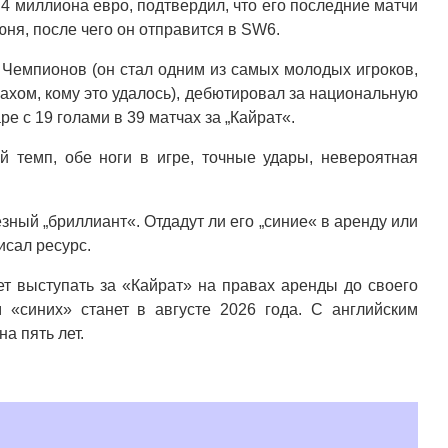
4 миллиона евро, подтвердил, что его последние матчи
юня, после чего он отправится в SW6.
е Чемпионов (он стал одним из самых молодых игроков,
захом, кому это удалось), дебютировал за национальную
ре с 19 голами в 39 матчах за „Кайрат«.
 темп, обе ноги в игре, точные удары, невероятная
зный „бриллиант«. Отдадут ли его „синие« в аренду или
исал ресурс.
т выступать за «Кайрат» на правах аренды до своего
 «синих» станет в августе 2026 года. С английским
а пять лет.