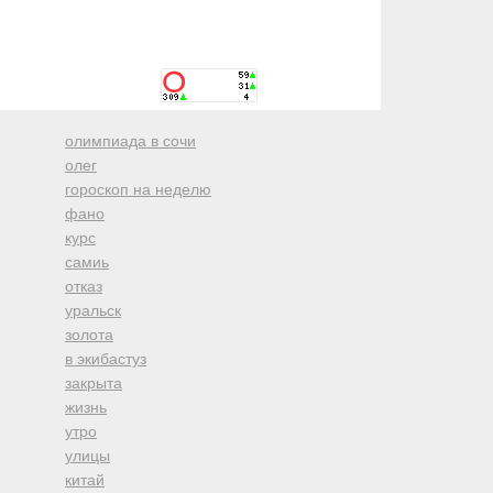
олимпиада в сочи
олег
гороскоп на неделю
фано
курс
самиь
отказ
уральск
золота
в экибастуз
закрыта
жизнь
утро
улицы
китай