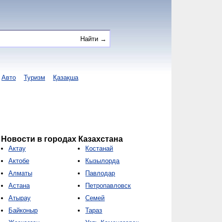
Авто
Туризм
Қазақша
Новости в городах Казахстана
Актау
Костанай
Актобе
Кызылорда
Алматы
Павлодар
Астана
Петропавловск
Атырау
Семей
Байконыр
Тараз