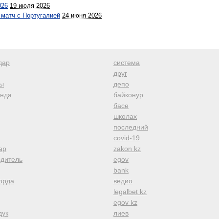
026
19 июля 2026
 матч с Португалией
24 июня 2026
дар
система
друг
ы
депо
анда
байконур
басе
школах
последний
covid-19
ар
zakon kz
одитель
egov
bank
орда
ведио
legalbet kz
egov kz
дук
лиев