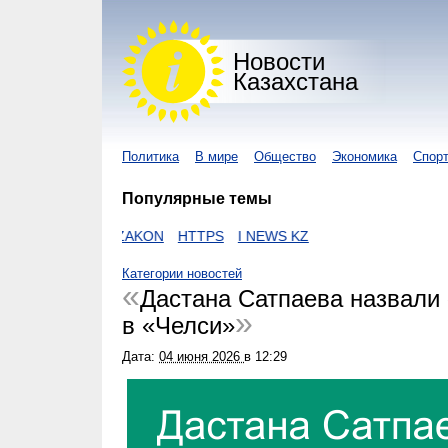
Новости
Казахстана
Политика
В мире
Общество
Экономика
Спор
Популярные темы
УС
ЕГОВ
ZAKON
HTTPS
I NEWS KZ
Категории новостей
Дастана Сатпаева назвали
в «Челси»
Дата:
04 июня 2026
в
12:29