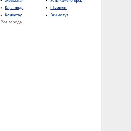
Жезказган
Усть-Каменогорск
Караганда
Шымкент
Кокшетау
Экибастуз
Все города