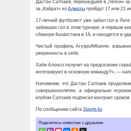
Дастан Сатпаев, перешедший в „Челси« за 
за „Кайрат« из
Алматы
пройдут 17 или 21 и
17-летний футболист уже забил гол в Лиг
забивших гол в этом турнире, и первым ка
сборную Казахстана в 16, и находится в уда
Чистый профиль Агуэро/Мбаппе: взрывной
уверенность в себе.
Хаби Алонсо получит на предсезонке серьё
интегрируют в основную команду?», — нап
Напомним, что Дастан Сатпаев продолжае
совершеннолетия, а официально игроком
клубом Сатпаев подписал контракт сроком н
По сообщению сайта
Sports.kz
Поделитесь новостью с друзьями