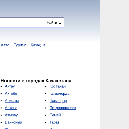
Авто
Туризм
Қазақша
Новости в городах Казахстана
Актау
Костанай
Актобе
Кызылорда
Алматы
Павлодар
Астана
Петропавловск
Атырау
Семей
Байконыр
Тараз