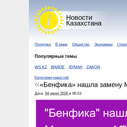
Новости
Казахстана
Политика
В мире
Общество
Экономика
Спор
Популярные темы
NUR KZ
I-NEWS KZ
ВИДОЕ
ДУМАН
ZAKON
Категории новостей
«Бенфика» нашла замену 
Дата:
04 июня 2026
в
06:53