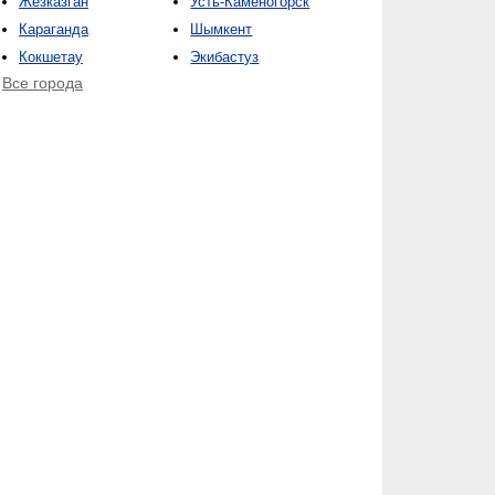
Жезказган
Усть-Каменогорск
Караганда
Шымкент
Кокшетау
Экибастуз
Все города